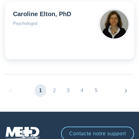
Caroline Elton, PhD
Psychologist
1
2
3
4
5
Contacte notre
support