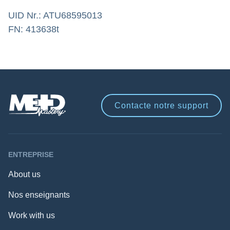
Essaie gratuitement
UID Nr.: ATU68595013
FN: 413638t
Contacte notre
support
ENTREPRISE
About us
Nos enseignants
Work with us