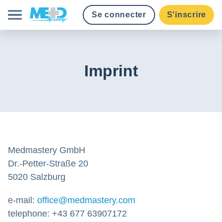
Se connecter
S'inscrire
Cours
Imprint
Tarifs
Obtenir des crédits
Établissements
Medmastery GmbH
Dr.-Petter-Straße 20
Français
5020 Salzburg
e-mail:
office@medmastery.com
telephone: +43 677 63907172